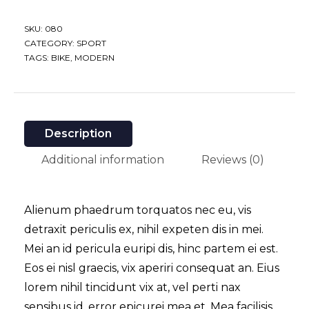
SKU:
080
CATEGORY:
SPORT
TAGS:
BIKE
,
MODERN
Description
Additional information
Reviews (0)
Alienum phaedrum torquatos nec eu, vis
detraxit periculis ex, nihil expeten dis in mei.
Mei an id pericula euripi dis, hinc partem ei est.
Eos ei nisl graecis, vix aperiri consequat an. Eius
lorem nihil tincidunt vix at, vel perti nax
sensibus id, error epicurei mea et. Mea facilisis