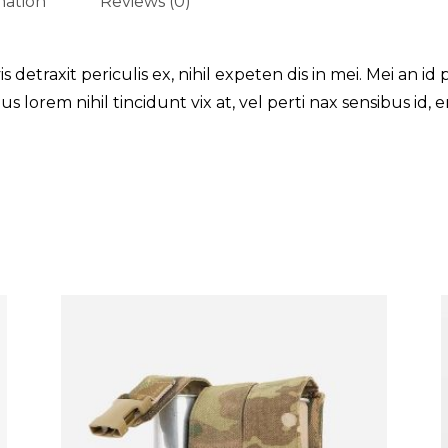
mation
Reviews (0)
traxit periculis ex, nihil expeten dis in mei. Mei an id pe
Eius lorem nihil tincidunt vix at, vel perti nax sensibus id, 