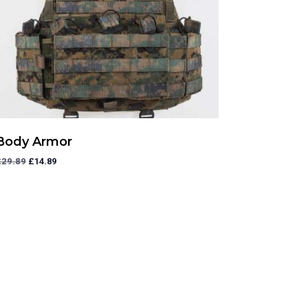
Body Armor
£
29.89
£
14.89