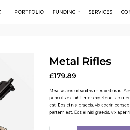
C
PORTFOLIO
FUNDING
SERVICES
CO
Metal Rifles
£
179.89
Mea facilisis urbanitas moderatius id. A
periculis ex, nihil error expetendis in me
est. Eos ei nisl graecis, vix aperiri conse
partem est. Eos ei nisl graecis, vix aperi