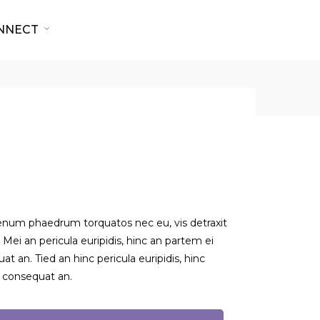
NNECT
BACK TO SHOP
lienum phaedrum torquatos nec eu, vis detraxit
i. Mei an pericula euripidis, hinc an partem ei
quat an. Tied an hinc pericula euripidis, hinc
ri consequat an.