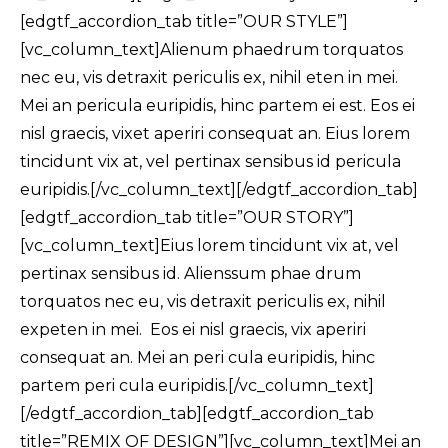
[edgtf_accordion_tab title=”OUR STYLE”]
[vc_column_text]Alienum phaedrum torquatos
nec eu, vis detraxit periculis ex, nihil eten in mei.
Mei an pericula euripidis, hinc partem ei est. Eos ei
nisl graecis, vixet aperiri consequat an. Eius lorem
tincidunt vix at, vel pertinax sensibus id pericula
euripidis.[/vc_column_text][/edgtf_accordion_tab]
[edgtf_accordion_tab title=”OUR STORY”]
[vc_column_text]Eius lorem tincidunt vix at, vel
pertinax sensibus id. Alienssum phae drum
torquatos nec eu, vis detraxit periculis ex, nihil
expeten in mei. Eos ei nisl graecis, vix aperiri
consequat an. Mei an peri cula euripidis, hinc
partem peri cula euripidis.[/vc_column_text]
[/edgtf_accordion_tab][edgtf_accordion_tab
title=”REMIX OF DESIGN”][vc_column_text]Mei an