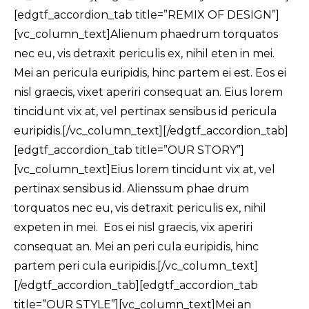
[edgtf_accordion_tab title=”REMIX OF DESIGN”]
[vc_column_text]Alienum phaedrum torquatos
nec eu, vis detraxit periculis ex, nihil eten in mei.
Mei an pericula euripidis, hinc partem ei est. Eos ei
nisl graecis, vixet aperiri consequat an. Eius lorem
tincidunt vix at, vel pertinax sensibus id pericula
euripidis.[/vc_column_text][/edgtf_accordion_tab]
[edgtf_accordion_tab title=”OUR STORY”]
[vc_column_text]Eius lorem tincidunt vix at, vel
pertinax sensibus id. Alienssum phae drum
torquatos nec eu, vis detraxit periculis ex, nihil
expeten in mei. Eos ei nisl graecis, vix aperiri
consequat an. Mei an peri cula euripidis, hinc
partem peri cula euripidis.[/vc_column_text]
[/edgtf_accordion_tab][edgtf_accordion_tab
title=”OUR STYLE”][vc_column_text]Mei an