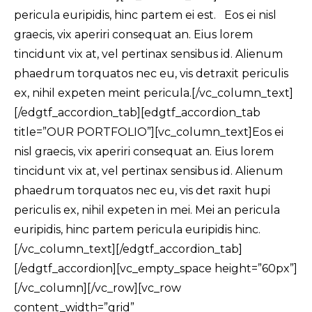
pericula euripidis, hinc partem ei est. Eos ei nisl
graecis, vix aperiri consequat an. Eius lorem
tincidunt vix at, vel pertinax sensibus id. Alienum
phaedrum torquatos nec eu, vis detraxit periculis
ex, nihil expeten meint pericula.[/vc_column_text]
[/edgtf_accordion_tab][edgtf_accordion_tab
title=”OUR PORTFOLIO”][vc_column_text]Eos ei
nisl graecis, vix aperiri consequat an. Eius lorem
tincidunt vix at, vel pertinax sensibus id. Alienum
phaedrum torquatos nec eu, vis det raxit hupi
periculis ex, nihil expeten in mei. Mei an pericula
euripidis, hinc partem pericula euripidis hinc.
[/vc_column_text][/edgtf_accordion_tab]
[/edgtf_accordion][vc_empty_space height=”60px”]
[/vc_column][/vc_row][vc_row
content_width=”grid”