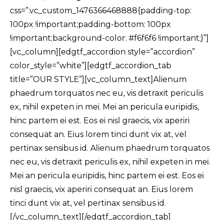
css=”.vc_custom_1476366468888{padding-top:
100px !important;padding-bottom: 100px
!important;background-color: #f6f6f6 !important;}”]
[vc_column][edgtf_accordion style=”accordion”
color_style=”white”][edgtf_accordion_tab
title=”OUR STYLE”][vc_column_text]Alienum
phaedrum torquatos nec eu, vis detraxit periculis
ex, nihil expeten in mei. Mei an pericula euripidis,
hinc partem ei est. Eos ei nisl graecis, vix aperiri
consequat an. Eius lorem tinci dunt vix at, vel
pertinax sensibus id. Alienum phaedrum torquatos
nec eu, vis detraxit periculis ex, nihil expeten in mei.
Mei an pericula euripidis, hinc partem ei est. Eos ei
nisl graecis, vix aperiri consequat an. Eius lorem
tinci dunt vix at, vel pertinax sensibus id.
[/vc_column_text][/edgtf_accordion_tab]