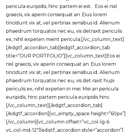
pericula euripidis, hinc partem ei est. Eos ei nisl
graecis, vix aperiri consequat an. Eius lorem
tincidunt vix at, vel pertinax sensibus id. Alienum
phaedrum torquatos nec eu, vis detraxit periculis
ex, nihil expeten meint pericula.[/vc_column_text]
[/edgtf_accordion_tab][edgtf_accordion_tab
title=”OUR PORTFOLIO”][vc_column_text]Eos ei
nisl graecis, vix aperiri consequat an. Eius lorem
tincidunt vix at, vel pertinax sensibus id. Alienum
phaedrum torquatos nec eu, vis det raxit hupi
periculis ex, nihil expeten in mei. Mei an pericula
euripidis, hinc partem pericula euripidis hinc.
[/vc_column_text][/edgtf_accordion_tab]
[/edgtf_accordion][vc_empty_space height=”60px”]
[/vc_column][vc_column offset=”vc_col-lg-6
vc_col-md-12″][edgtf_accordion style=”accordion”]