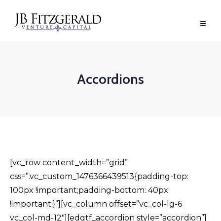
Accordions
[vc_row content_width=”grid”
css=”.vc_custom_1476366439513{padding-top:
100px !important;padding-bottom: 40px
!important;}”][vc_column offset=”vc_col-lg-6
vc_col-md-12″][edgtf_accordion style=”accordion”]